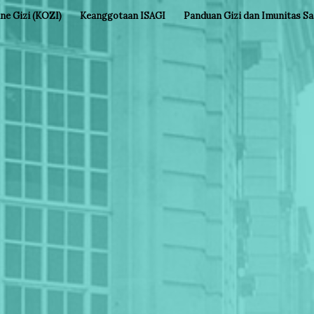
ine Gizi (KOZI)
Keanggotaan ISAGI
Panduan Gizi dan Imunitas S