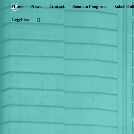
Home
News
Contact
Susunan Pengurus
Kuliah Onl
Legalitas