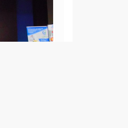
Mau mendapat kabar terb
Kami memerlukan saran, m
Indonesia bergizi. Ikatan S
non-profit.
ISAGI berlokasi di Depok, I