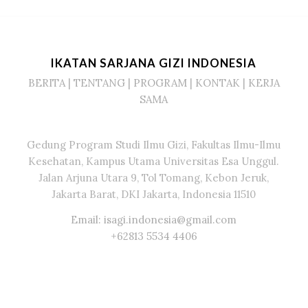
IKATAN SARJANA GIZI INDONESIA
BERITA
|
TENTANG
|
PROGRAM
|
KONTAK
|
KERJA
SAMA
Gedung Program Studi Ilmu Gizi, Fakultas Ilmu-Ilmu
Kesehatan, Kampus Utama Universitas Esa Unggul.
Jalan Arjuna Utara 9, Tol Tomang, Kebon Jeruk,
Jakarta Barat, DKI Jakarta, Indonesia 11510
Email: isagi.indonesia@gmail.com
+62813 5534 4406