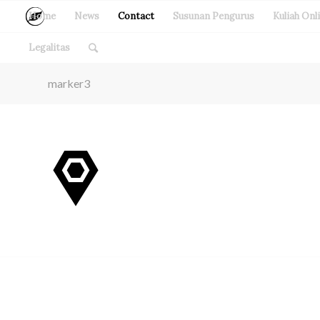
Home
News
Contact
Susunan Pengurus
Kuliah Onl
Legalitas
marker3