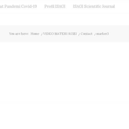
aat Pandemi Covid-19
Profil ISAGI
ISAGI Scientific Journal
You are here:
Home
/
VIDEO MATERI KOZI
/
Contact
/
marker3