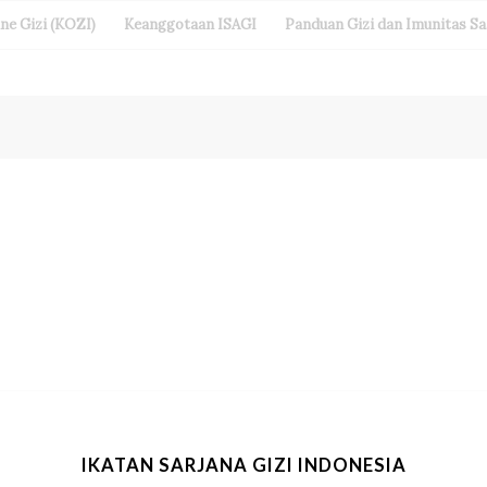
ine Gizi (KOZI)
Keanggotaan ISAGI
Panduan Gizi dan Imunitas S
IKATAN SARJANA GIZI INDONESIA