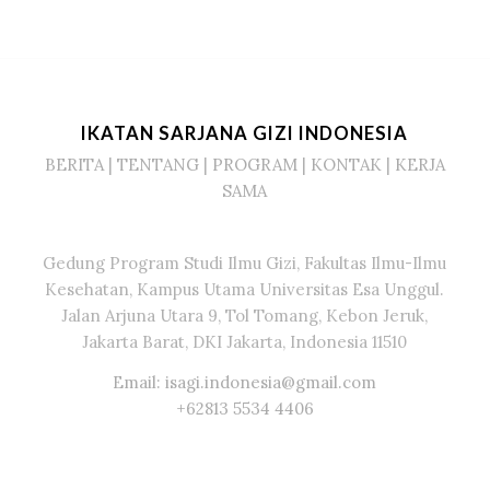
IKATAN SARJANA GIZI INDONESIA
BERITA
|
TENTANG
|
PROGRAM
|
KONTAK
|
KERJA
SAMA
Gedung Program Studi Ilmu Gizi, Fakultas Ilmu-Ilmu
Kesehatan, Kampus Utama Universitas Esa Unggul.
Jalan Arjuna Utara 9, Tol Tomang, Kebon Jeruk,
Jakarta Barat, DKI Jakarta, Indonesia 11510
Email: isagi.indonesia@gmail.com
+62813 5534 4406