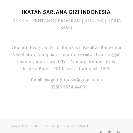
IKATAN SARJANA GIZI INDONESIA
BERITA
|
TENTANG
|
PROGRAM
|
KONTAK
|
KERJA
SAMA
Gedung Program Studi Ilmu Gizi, Fakultas Ilmu-Ilmu
Kesehatan, Kampus Utama Universitas Esa Unggul.
Jalan Arjuna Utara 9, Tol Tomang, Kebon Jeruk,
Jakarta Barat, DKI Jakarta, Indonesia 11510
Email: isagi.indonesia@gmail.com
+62813 5534 4406
Ikatan Sarjana Gizi Indonesia © Copyright - ISAGI