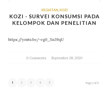
KEGIATAN
,
KOZI
KOZI - SURVEI KONSUMSI PADA
KELOMPOK DAN PENELITIAN
https://youtu.be/-eg0_Xu39qU
0 Comments
/
September 28, 2020
1
2
3
4
5
Page 1 of 5