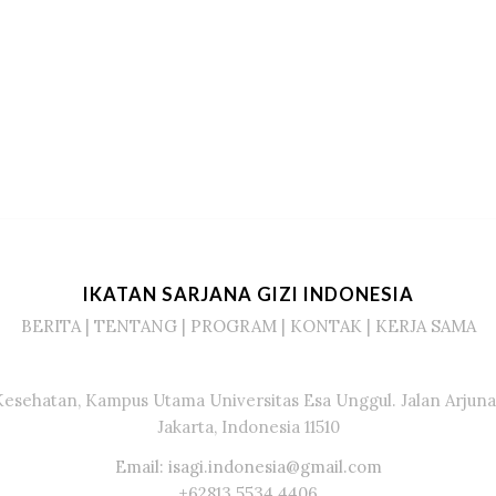
IKATAN SARJANA GIZI INDONESIA
BERITA
|
TENTANG
|
PROGRAM
|
KONTAK
|
KERJA SAMA
Kesehatan, Kampus Utama Universitas Esa Unggul. Jalan Arjuna 
Jakarta, Indonesia 11510
Email: isagi.indonesia@gmail.com
+62813 5534 4406