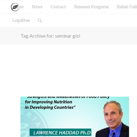
Home
News
Contact
Susunan Pengurus
Kuliah Onl
Legalitas
Tag Archive for: seminar gizi