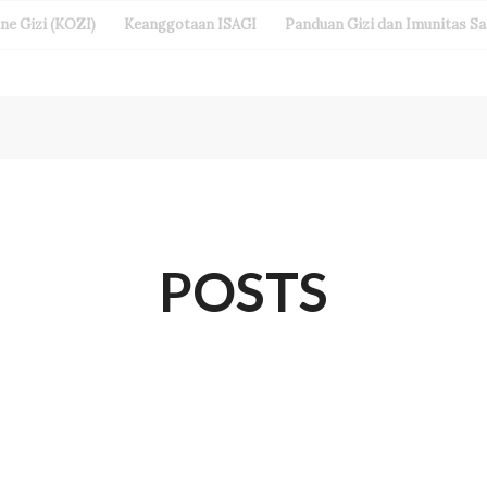
ine Gizi (KOZI)
Keanggotaan ISAGI
Panduan Gizi dan Imunitas S
POSTS