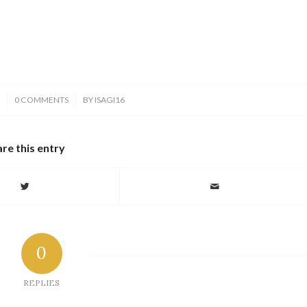
/
0
0 COMMENTS
BY
ISAGI16
re this entry
0
REPLIES