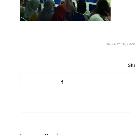
/
FEBRUARY 10, 202
Sha