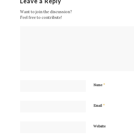
Leave a Reply
Want to join the discussion?
Feel free to contribute!
*
Name
*
Email
Website