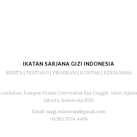
IKATAN SARJANA GIZI INDONESIA
BERITA
|
TENTANG
|
PROGRAM
|
KONTAK
|
KERJA SAMA
Kesehatan, Kampus Utama Universitas Esa Unggul. Jalan Arjuna 
Jakarta, Indonesia 11510
Email: isagi.indonesia@gmail.com
+62813 5534 4406