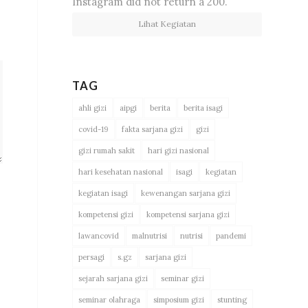
Instagram did not return a 200.
Lihat Kegiatan
TAG
ahli gizi
aipgi
berita
berita isagi
covid-19
fakta sarjana gizi
gizi
gizi rumah sakit
hari gizi nasional
hari kesehatan nasional
isagi
kegiatan
kegiatan isagi
kewenangan sarjana gizi
kompetensi gizi
kompetensi sarjana gizi
lawancovid
malnutrisi
nutrisi
pandemi
persagi
s.gz
sarjana gizi
sejarah sarjana gizi
seminar gizi
seminar olahraga
simposium gizi
stunting