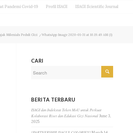
aat Pandemi Covid-19
Profil ISAGI
ISAGI Scientific Journal
jak Milenials Peduli Gizi
/
WhatsApp Image 2020-01-31 at 10.19.49 AM (1)
CARI
BERITA TERBARU
ISAGI dan Indekstat Teken MoU untuk Perkuat
Kolaborasi Riset dan Edukasi Gizi Nasional
June 3,
2025
[PARTNERSHIP ISAGI X COLORIFY]
March 14,