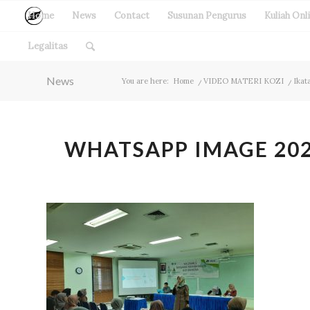
Home
News
Contact
Susunan Pengurus
Kuliah Onl
Legalitas
News
You are here:
Home
/
VIDEO MATERI KOZI
/
Ikat
WHATSAPP IMAGE 2020