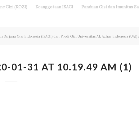
ine Gizi (KOZI)
Keanggotaan ISAGI
Panduan Gizi dan Imunitas S
an Sarjana Gizi Indonesia (ISAGI) dan Prodi Gizi Universitas AL Azhar Indonesia (UAI) a
-01-31 AT 10.19.49 AM (1)