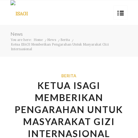
News
You are here:
Home
/
News
/
Berita
/
Ketua ISAGI Memberikan Pengarahan Untuk Masyarakat Gizi
Internasional
BERITA
KETUA ISAGI
MEMBERIKAN
PENGARAHAN UNTUK
MASYARAKAT GIZI
INTERNASIONAL