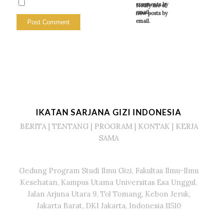
comments by
Notify me of
email.
new posts by
email.
IKATAN SARJANA GIZI INDONESIA
BERITA
|
TENTANG
|
PROGRAM
|
KONTAK
|
KERJA
SAMA
Gedung Program Studi Ilmu Gizi, Fakultas Ilmu-Ilmu
Kesehatan, Kampus Utama Universitas Esa Unggul.
Jalan Arjuna Utara 9, Tol Tomang, Kebon Jeruk,
Jakarta Barat, DKI Jakarta, Indonesia 11510